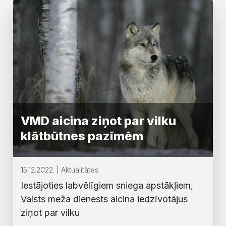
VMD aicina ziņot par vilku
klātbūtnes pazīmēm
15.12.2022. | Aktualitātes
Iestājoties labvēlīgiem sniega apstākļiem,
Valsts meža dienests aicina iedzīvotājus
ziņot par vilku