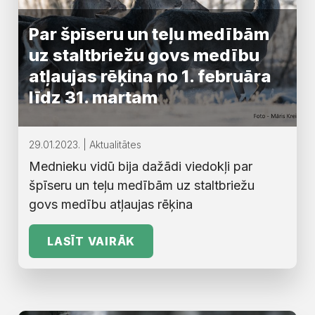
Par špīseru un teļu medībām
uz staltbriežu govs medību
atļaujas rēķina no 1. februāra
līdz 31. martam
29.01.2023. | Aktualitātes
Mednieku vidū bija dažādi viedokļi par
špīseru un teļu medībām uz staltbriežu
govs medību atļaujas rēķina
LASĪT VAIRĀK