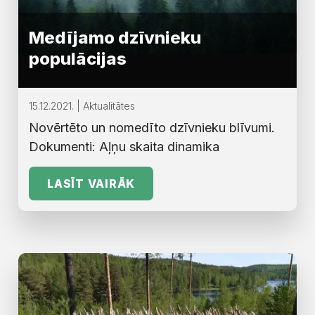
Medījamo dzīvnieku
populācijas
15.12.2021. | Aktualitātes
Novērtēto un nomedīto dzīvnieku blīvumi.
Dokumenti: Aļņu skaita dinamika
LASĪT VAIRĀK