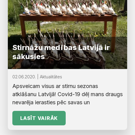
Stirnāžu medības Latvijā ir
sākusies
02.06.2020. | Aktualitātes
Apsveicam visus ar stirnu sezonas
atklāšanu Latvijā! Covid-19 dēļ mans draugs
nevarēja ierasties pēc savas un
LASĪT VAIRĀK