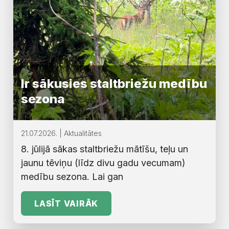
Ir sākusies staltbriežu medību
sezona
21.07.2026. | Aktualitātes
8. jūlijā sākas staltbriežu mātīšu, teļu un
jaunu tēviņu (līdz divu gadu vecumam)
medību sezona. Lai gan
LASĪT VAIRĀK