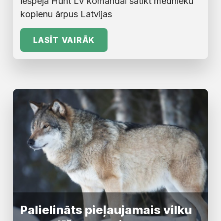
iespēja Hunt LV komandai satikt mednieku
kopienu ārpus Latvijas
LASĪT VAIRĀK
Palielināts pieļaujamais vilku