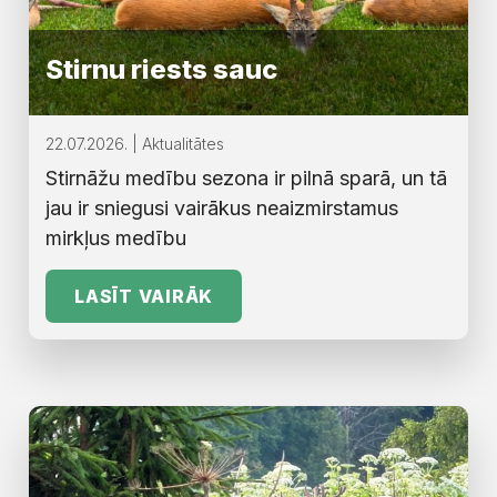
Stirnu riests sauc
22.07.2026. | Aktualitātes
Stirnāžu medību sezona ir pilnā sparā, un tā
jau ir sniegusi vairākus neaizmirstamus
mirkļus medību
LASĪT VAIRĀK