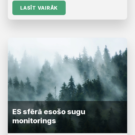
LASĪT VAIRĀK
ES sfērā esošo sugu
monitorings