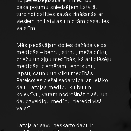
no pieredzējušākajiem medību
pakalpojumu sniedzējiem Latvijā,
turpinot dalīties savās zināšanās ar
viesiem no Latvijas un citām pasaules
valstīm.
Mēs piedāvājam doties dažāda veida
medībās – bebru, stirnu, meža cūku,
briežu un aļņu medībās, kā arī plēsēju
medībās, piemēram, jenotsuņu,
lapsu, caunu un vilku medībās.
Pateicoties ciešai sadarbībai ar lielāko
daļu Latvijas medību klubu un
kolektīvu, varam nodrošināt plašu un
daudzveidīgu medību pieredzi visā
valstī.
Latvija ar savu neskarto dabu ir