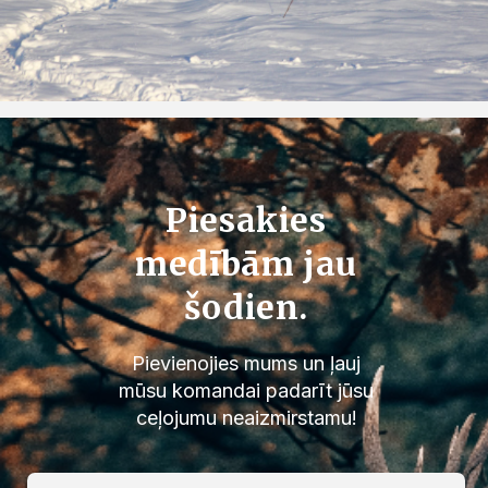
Piesakies
medībām jau
šodien.
Pievienojies mums un ļauj
mūsu komandai padarīt jūsu
ceļojumu neaizmirstamu!