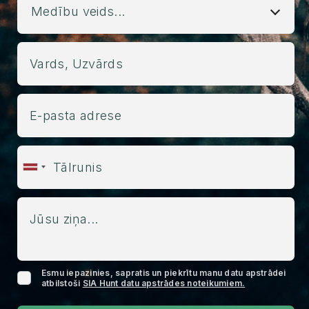
Medību veids...
Esmu iepazinies, sapratis un piekrītu manu datu apstrādei
atbilstoši
SIA Hunt datu apstrādes noteikumiem.