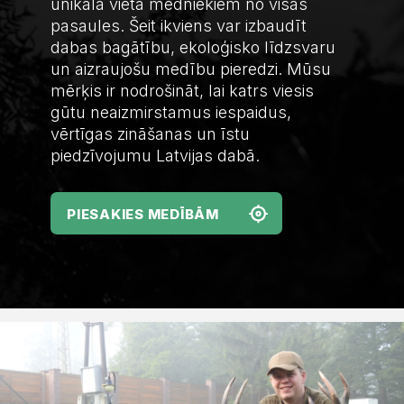
unikāla vieta medniekiem no visas
pasaules. Šeit ikviens var izbaudīt
dabas bagātību, ekoloģisko līdzsvaru
un aizraujošu medību pieredzi. Mūsu
mērķis ir nodrošināt, lai katrs viesis
gūtu neaizmirstamus iespaidus,
vērtīgas zināšanas un īstu
piedzīvojumu Latvijas dabā.
PIESAKIES MEDĪBĀM