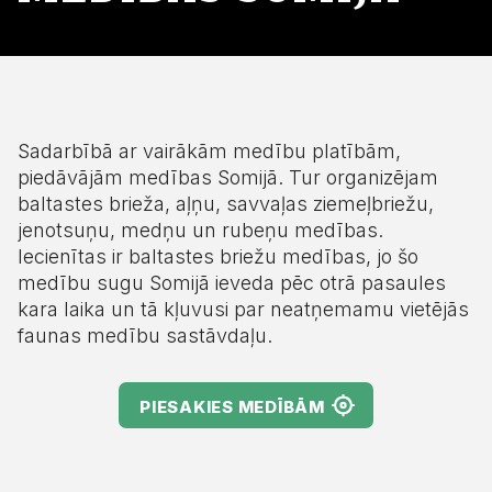
Sadarbībā ar vairākām medību platībām,
piedāvājām medības Somijā. Tur organizējam
baltastes brieža, aļņu, savvaļas ziemeļbriežu,
jenotsuņu, medņu un rubeņu medības.
Iecienītas ir baltastes briežu medības, jo šo
medību sugu Somijā ieveda pēc otrā pasaules
kara laika un tā kļuvusi par neatņemamu vietējās
faunas medību sastāvdaļu.
PIESAKIES MEDĪBĀM