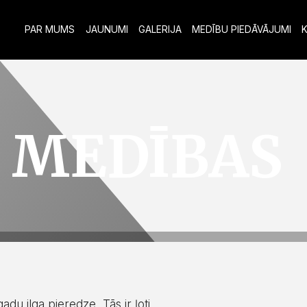
PAR MUMS
JAUNUMI
GALERIJA
MEDĪBU PIEDĀVĀJUMI
 MEDĪBAS
u ilga pieredze. Tās ir ļoti