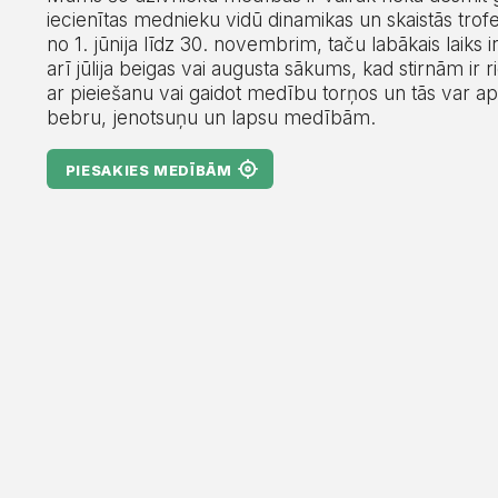
iecienītas mednieku vidū dinamikas un skaistās trofe
no 1. jūnija līdz 30. novembrim, taču labākais laiks 
arī jūlija beigas vai augusta sākums, kad stirnām ir r
ar pieiešanu vai gaidot medību torņos un tās var ap
bebru, jenotsuņu un lapsu medībām.
PIESAKIES MEDĪBĀM