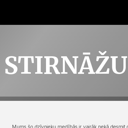
STIRNĀŽU
Mums šo dzīvnieku medībās ir vairāk nekā desmit gad