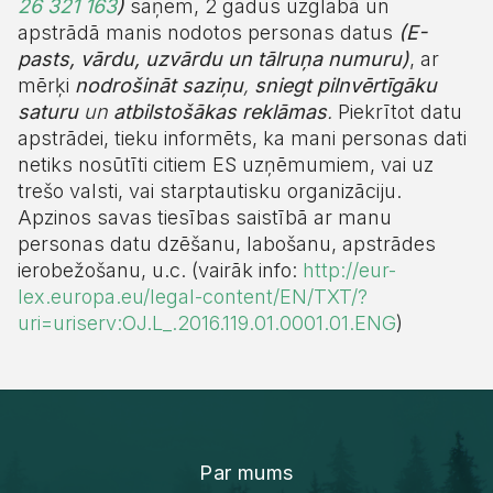
26 321 163
)
saņem, 2 gadus uzglabā un
apstrādā manis nodotos personas datus
(E-
pasts, vārdu, uzvārdu un tālruņa numuru)
, ar
mērķi
nodrošināt saziņu
,
sniegt pilnvērtīgāku
saturu
un
atbilstošākas reklāmas
.
Piekrītot datu
apstrādei, tieku informēts, ka mani personas dati
netiks nosūtīti citiem ES uzņēmumiem, vai uz
trešo valsti, vai starptautisku organizāciju.
Apzinos savas tiesības saistībā ar manu
personas datu dzēšanu, labošanu, apstrādes
ierobežošanu, u.c. (vairāk info:
http://eur-
lex.europa.eu/legal-content/EN/TXT/?
uri=uriserv:OJ.L_.2016.119.01.0001.01.ENG
)
Par mums