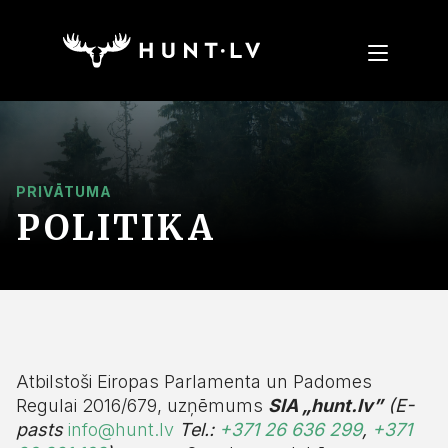
PRIVĀTUMA
POLITIKA
Atbilstoši Eiropas Parlamenta un Padomes
Regulai 2016/679, uzņēmums
SIA „hunt.lv”
(E-
pasts
info@hunt.lv
Tel.:
+371 26 636 299
,
+371